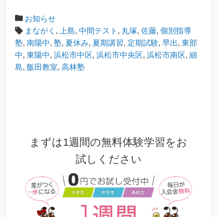
お知らせ
まながく
,
上島
,
中間テスト
,
丸塚
,
佐藤
,
個別指導
塾
,
南陽中
,
塾
,
夏休み
,
夏期講習
,
定期試験
,
早出
,
東部
中
,
東陽中
,
浜松市中区
,
浜松市中央区
,
浜松市南区
,
細
島
,
飯田教室
,
高林塾
まずは1週間の無料体験学習をお
試しください