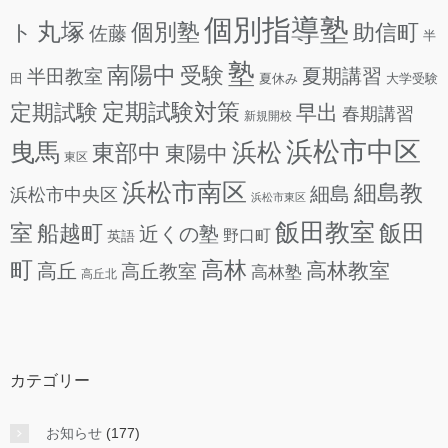
個別指導塾
丸塚
個別塾
ト
助信町
佐藤
半
塾
南陽中
受験
夏期講習
半田教室
田
夏休み
大学受験
定期試験
定期試験対策
早出
春期講習
新規開校
浜松市中区
曳馬
浜松
東部中
東陽中
東区
浜松市南区
細島教
細島
浜松市中央区
浜松市東区
飯田教室
室
飯田
船越町
近くの塾
野口町
英語
町
高林
高林教室
高丘
高丘教室
高林塾
高丘北
カテゴリー
お知らせ
(177)