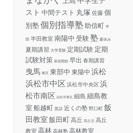
中学生テ
上島
スト
丸塚
個
中間テスト
佐藤
個別指導塾
別塾
助信町
半
塾
南陽中
受験
半田教室
田
夏休み
定期試験
定期
夏期講習
大学受験
試験対策
早出
春期講習
新規開校
曳馬
浜松
東部中
東陽中
東区
浜松市中区
浜
浜松市中央区
松市南区
細島教
細島
浜松市東区
飯
室
船越町
近くの塾
野口町
英語
田教室
飯田町
高丘
高丘
高丘北
高林
高林教室
教室
高林塾