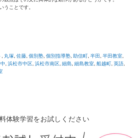
ということです。
ト
,
丸塚
,
佐藤
,
個別塾
,
個別指導塾
,
助信町
,
半田
,
半田教室
,
部中
,
浜松市中区
,
浜松市南区
,
細島
,
細島教室
,
船越町
,
英語
,
室
無料体験学習をお試しください