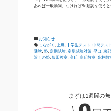
あれば一般動詞、なければBe動詞を使う
お知らせ
まながく
,
上島
,
中学生テスト
,
中間テス
受験
,
塾
,
定期試験
,
定期試験対策
,
早出
,
東
近くの塾
,
飯田教室
,
高丘
,
高丘教室
,
高林教
まずは1週間の