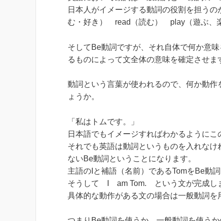
日本人がイメージする動詞の役割を担うのが
む・好き） read（読む） play（遊
そしてBe動詞ですが、それ自体で何か意味
るものによって文全体の意味を確定させま
動詞という言葉が使われるので、何か動作
ょうか。
「私はトムです。」
日本語でもイメージすればわかるようにこ
それでも英語は動詞というものを入れなけ
ないBe動詞ということになります。
主語のIと補語（名前）であるTomをBe動
そうして I am Tom. という文が完成
具体的な動作がある文の場合は一般動詞を
つまりBe動詞を使うか、一般動詞を使う